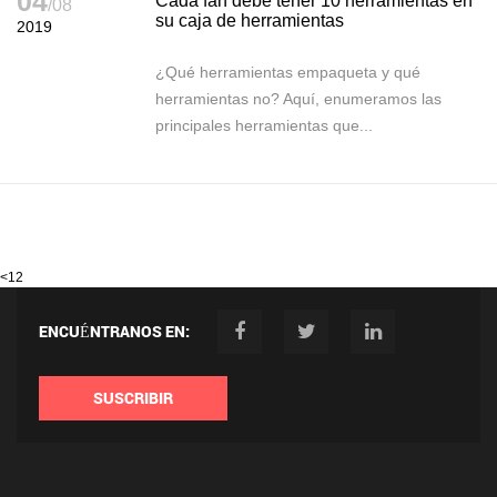
04
Cada fan debe tener 10 herramientas en
/08
su caja de herramientas
2019
¿Qué herramientas empaqueta y qué
herramientas no? Aquí, enumeramos las
principales herramientas que...
<
1
2
ENCUÉNTRANOS EN:
SUSCRIBIR