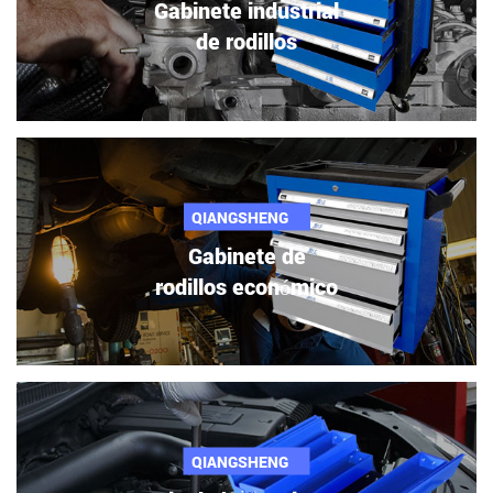
Gabinete industrial
de rodillos
QIANGSHENG
Gabinete de
rodillos económico
QIANGSHENG